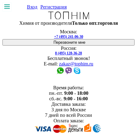
Вход
Регистрация
Покупателю
Химия от производителя
Только опт.торговля
Доставка и
оплата
Производители
Скидки
Возврат
Москва:
товара
Договор-оферта
+7 (495) 241-06-30
Доставка и оплата
Гарантия
Услуги
Отзывы
О нас
Перезвоните мне
Адреса магазинов
Производство
Россия:
8 (495) 128-36-28
Бесплатный звонок!
E-mail:
zakaz@tophim.ru
Время работы:
пн.-пт.
9:00 - 18:00
сб.-вс.
9:00 - 16:00
Доставка заказа:
3 дня
по Москве
7 дней
по всей России
Оплата заказа: