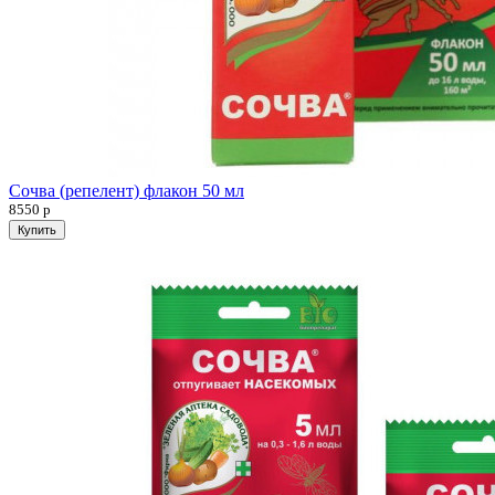
Сочва (репелент) флакон 50 мл
8550
р