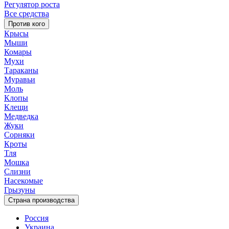
Регулятор роста
Все средства
Против кого
Крысы
Мыши
Комары
Мухи
Тараканы
Муравьи
Моль
Клопы
Клещи
Медведка
Жуки
Сорняки
Кроты
Тля
Мошка
Слизни
Насекомые
Грызуны
Страна производства
Россия
Украина