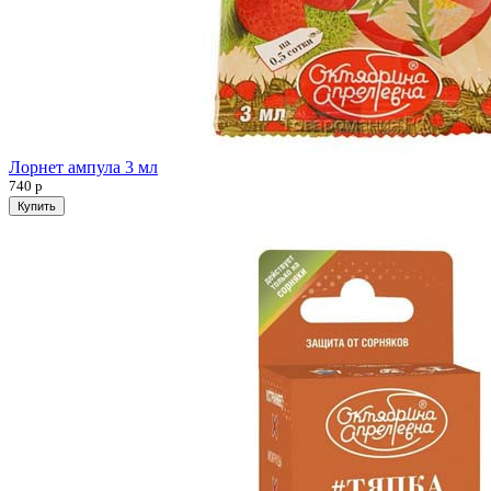
Лорнет ампула 3 мл
740
р