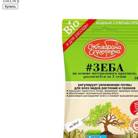
3343,50
р