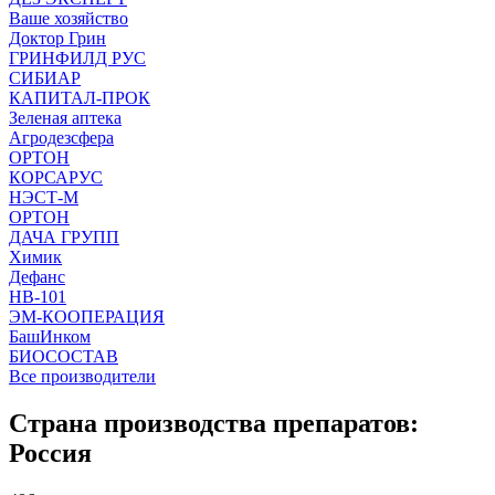
Ваше хозяйство
Доктор Грин
ГРИНФИЛД РУС
СИБИАР
КАПИТАЛ-ПРОК
Зеленая аптека
Агродезсфера
ОРТОН
КОРСАРУС
НЭСТ-М
ОРТОН
ДАЧА ГРУПП
Химик
Дефанс
HB-101
ЭМ-КООПЕРАЦИЯ
БашИнком
БИОСОСТАВ
Все производители
Страна производства препаратов:
Россия