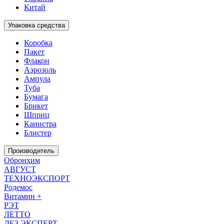
Китай
Упаковка средства
Коробка
Пакет
Флакон
Аэрозоль
Ампула
Туба
Бумага
Брикет
Шприц
Канистра
Блистер
Производитель
Обронхим
АВГУСТ
ТЕХНОЭКСПОРТ
Родемос
Витамин +
РЭТ
ЛЕТТО
ДЕЗ ЭКСПЕРТ