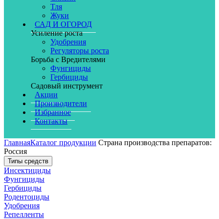
Тля
Жуки
САД И ОГОРОД
Усиление роста
Удобрения
Регуляторы роста
Борьба с Вредителями
Фунгициды
Гербициды
Садовый инструмент
Акции
Производители
Избранное
Контакты
Главная
Каталог продукции
Страна производства препаратов:
Россия
Типы средств
Инсектициды
Фунгициды
Гербициды
Родентоциды
Удобрения
Репелленты