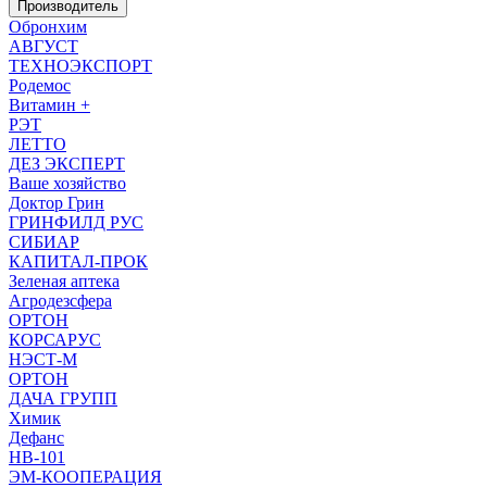
Производитель
Обронхим
АВГУСТ
ТЕХНОЭКСПОРТ
Родемос
Витамин +
РЭТ
ЛЕТТО
ДЕЗ ЭКСПЕРТ
Ваше хозяйство
Доктор Грин
ГРИНФИЛД РУС
СИБИАР
КАПИТАЛ-ПРОК
Зеленая аптека
Агродезсфера
ОРТОН
КОРСАРУС
НЭСТ-М
ОРТОН
ДАЧА ГРУПП
Химик
Дефанс
HB-101
ЭМ-КООПЕРАЦИЯ