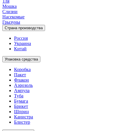
Тля
Мошка
Слизни
Насекомые
Грызуны
Страна производства
Россия
Украина
Китай
Упаковка средства
Коробка
Пакет
Флакон
Аэрозоль
Ампула
Туба
Бумага
Брикет
Шприц
Канистра
Блистер