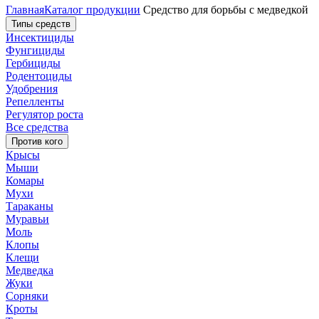
Главная
Каталог продукции
Средство для борьбы с медведкой
Типы средств
Инсектициды
Фунгициды
Гербициды
Родентоциды
Удобрения
Репелленты
Регулятор роста
Все средства
Против кого
Крысы
Мыши
Комары
Мухи
Тараканы
Муравьи
Моль
Клопы
Клещи
Медведка
Жуки
Сорняки
Кроты